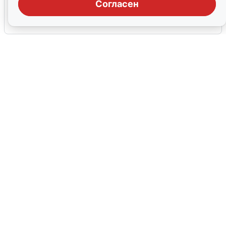
области: что известно
Согласен
6 августа
0
Ночная атака БПЛА на Ярославль:
попадания и последствия
6 августа
0