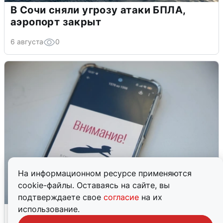
В Сочи сняли угрозу атаки БПЛА,
аэропорт закрыт
6 августа
0
На информационном ресурсе применяются
cookie-файлы. Оставаясь на сайте, вы
подтверждаете свое
согласие
на их
использование.
Ракетная опасность в Свердловской