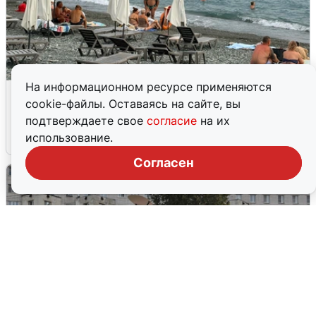
На информационном ресурсе применяются
Жители и туристы Сочи рассказали
cookie-файлы. Оставаясь на сайте, вы
об атаке БПЛА 5 августа
подтверждаете свое
согласие
на их
использование.
5 августа
0
Согласен