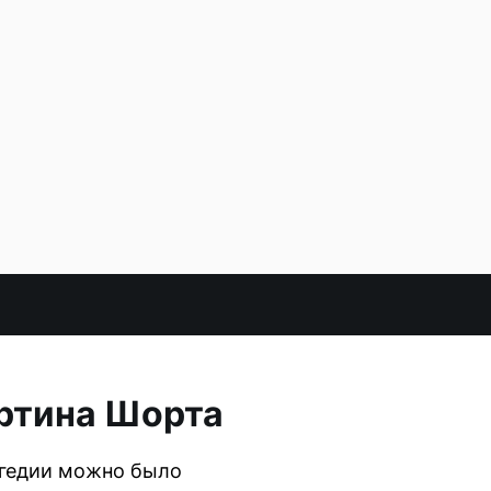
артина Шорта
агедии можно было