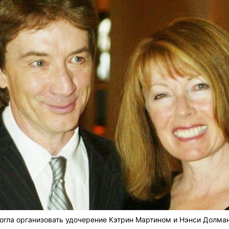
гла организовать удочерение Кэтрин Мартином и Нэнси Долман