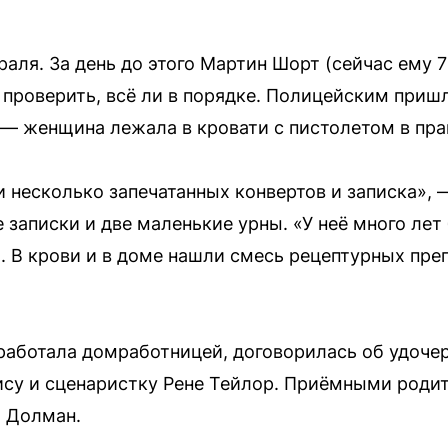
аля. За день до этого Мартин Шорт (сейчас ему 7
а проверить, всё ли в порядке. Полицейским приш
 — женщина лежала в кровати с пистолетом в пра
 несколько запечатанных конвертов и записка», —
 записки и две маленькие урны. «У неё много лет
. В крови и в доме нашли смесь рецептурных преп
т работала домработницей, договорилась об удоче
ису и сценаристку Рене Тейлор. Приёмными роди
и Долман.