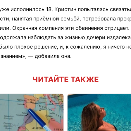
 уже исполнилось 18, Кристин попыталась связатьс
ти, нанятая приёмной семьёй, потребовала прекр
или. Охранная компания эти обвинения отрицает.
родолжала наблюдать за жизнью дочери издалека
 было плохое решение, и, к сожалению, я ничего н
 знанием», — добавила она.
ЧИТАЙТЕ ТАКЖЕ