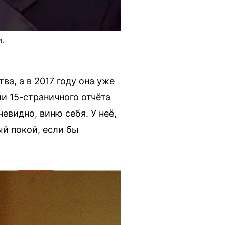
я.
а, а в 2017 году она уже
и 15-страничного отчёта
евидно, виню себя. У неё,
ый покой, если бы