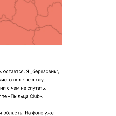
 остается. Я „березовик“,
 чисто поле не хожу,
и с чем не спутать.
ппе «Пыльца Club».
 область. На фоне уже