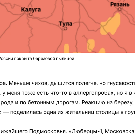
России покрыта березовой пыльцой
а. Меньше чихов, дышится полегче, но гнусавость
, у меня тоже есть что-то в аллергопробах, но я в
рода и по бетонным дорогам. Реакцию на березу, н
т» — поделилась одна из жительниц столицы в гру
лижайшего Подмосковья. «Люберцы-1, Московская