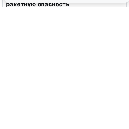
ракетную опасность
8 августа
0
Ночью в Самарской области завыли
сирены