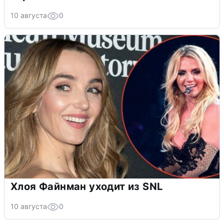
10 августа
0
Хлоя Файнман уходит из SNL
10 августа
0