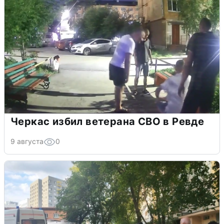
Черкас избил ветерана СВО в Ревде
9 августа
0