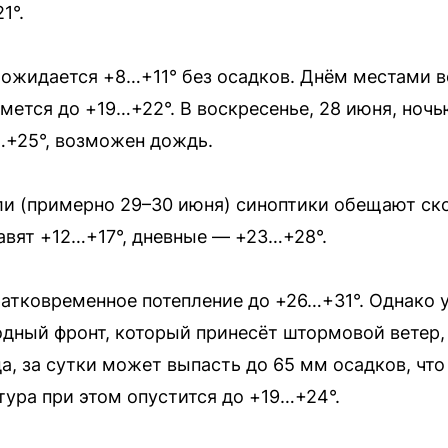
1°.
ю ожидается +8…+11° без осадков. Днём местами
ется до +19…+22°. В воскресенье, 28 июня, ночь
…+25°, возможен дождь.
и (примерно 29–30 июня) синоптики обещают ск
вят +12…+17°, дневные — +23…+28°.
атковременное потепление до +26…+31°. Однако у
одный фронт, который принесёт штормовой ветер,
а, за сутки может выпасть до 65 мм осадков, что
ура при этом опустится до +19…+24°.