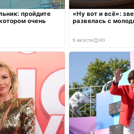
льник: пройдите
«Ну вот и всё»: з
 котором очень
развелась с моло
6 августа
93