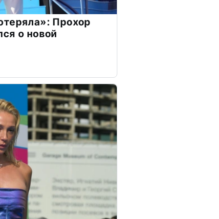
отеряла»: Прохор
ся о новой