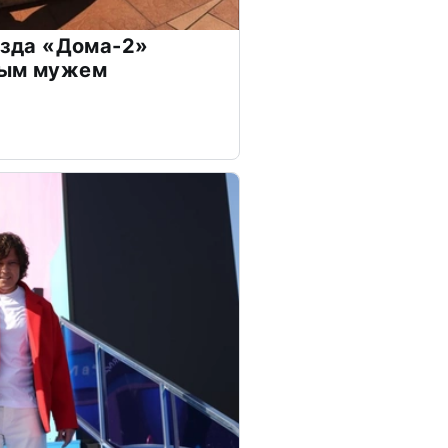
везда «Дома-2»
дым мужем