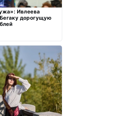
мужа»: Ивлеева
 Бегаку дорогущую
ублей