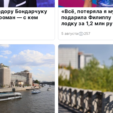
едору Бондарчуку
«Всё, потеряла я 
роман — с кем
подарила Филиппу
лодку за 1,2 млн р
5 августа
257