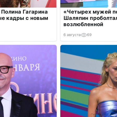
 Полина Гагарина
«Четырех мужей п
ые кадры с новым
Шаляпин проболтал
возлюбленной
6 августа
69