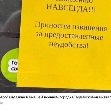
ового магазина в бывшем военном городке Подмосковья вызва
me