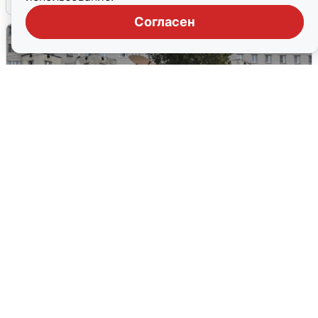
Согласен
Грохот в небе разбудил жителей
Кстова
4 августа
0