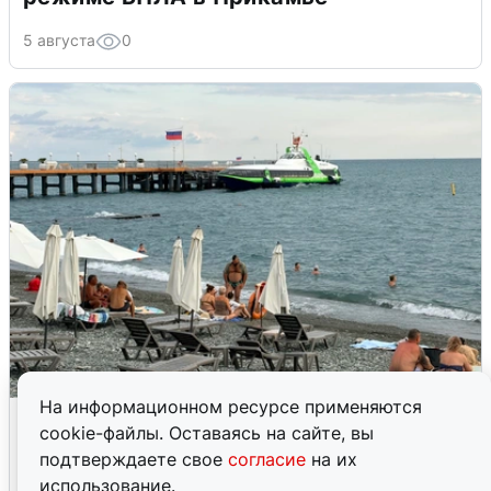
5 августа
0
На информационном ресурсе применяются
Жители и туристы Сочи рассказали
cookie-файлы. Оставаясь на сайте, вы
об атаке БПЛА 5 августа
подтверждаете свое
согласие
на их
использование.
5 августа
0